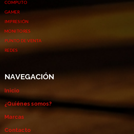
COMPUTO
GAMER
IMPRESIÓN
MONITORES
PUNTO DE VENTA
REDES
NAVEGACIÓN
Inicio
¿Quiénes somos?
Marcas
Contacto