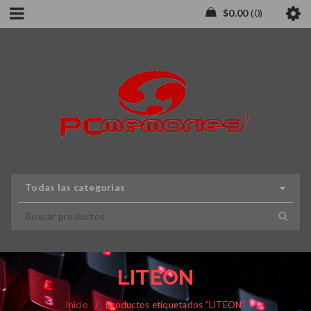
$
0.00
0
Todas las categorias
LITEON
Inicio
/
Productos etiquetados “LITEON”