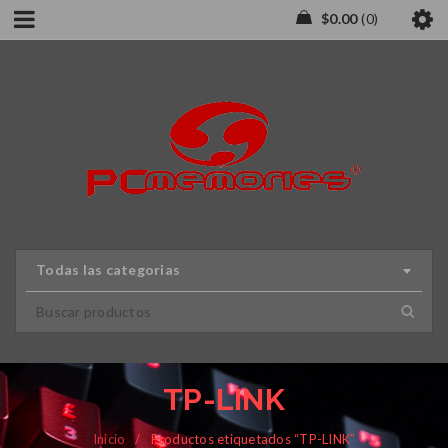
$
0.00
0
Todas las categorias
TP-LINK
Inicio
/
Productos etiquetados “TP-LINK”