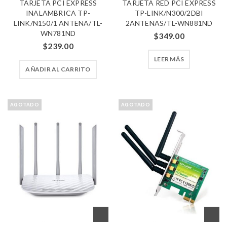
TARJETA PCI EXPRESS
TARJETA RED PCI EXPRESS
INALAMBRICA TP-
TP-LINK/N300/2DBI
LINK/N150/1 ANTENA/TL-
2ANTENAS/TL-WN881ND
WN781ND
$
349.00
$
239.00
LEER MÁS
AÑADIR AL CARRITO
AGOTADO
AGOTADO