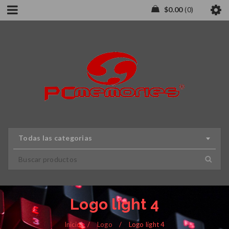
$
0.00
0
Todas las categorias
Logo light 4
Inicio
/
Logo
/
Logo light 4