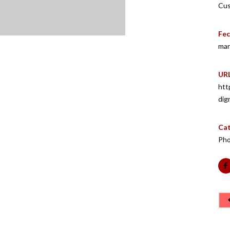
Cus
Fe
mar
URL
htt
dig
Cat
Pho