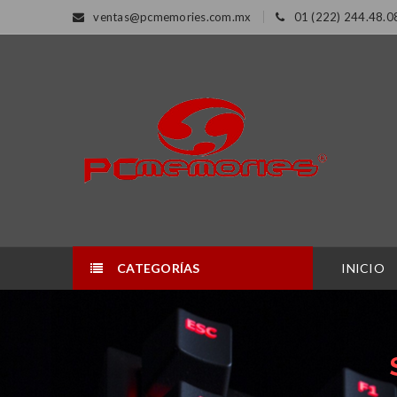
ventas@pcmemories.com.mx
01 (222) 244.48.0
CATEGORÍAS
INICIO