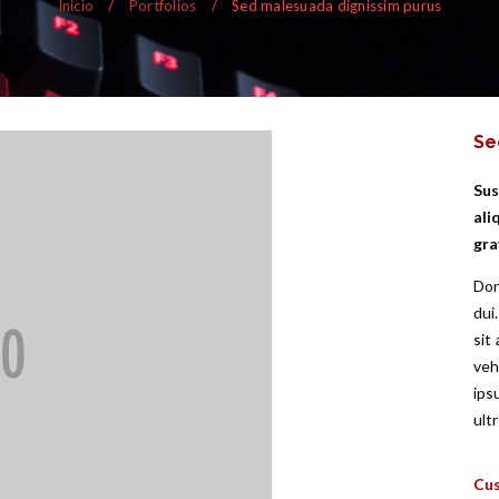
Inicio
/
Portfolios
/
Sed malesuada dignissim purus
Se
Sus
ali
gra
Don
dui
sit
veh
ips
ult
Cus