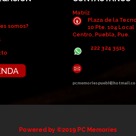
Matriz
Plaza de la Tecn
es somos?
10 Pte. 104 Local 
Centro, Puebla, Pue.
s
222 324 3515
cto
pcmemoriespuebl@hotmail.c
Powered by ©2019 PC Memories