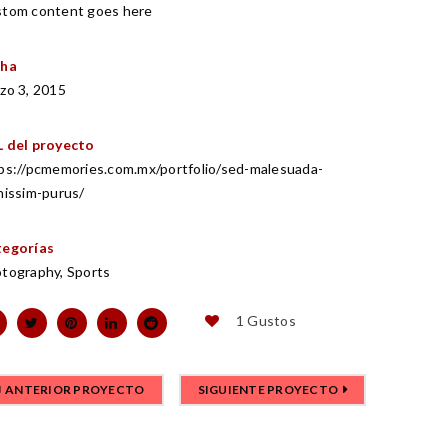
tom content goes here
cha
zo 3, 2015
 del proyecto
ps://pcmemories.com.mx/portfolio/sed-malesuada-
nissim-purus/
egorías
tography
,
Sports
1
Gustos
ANTERIOR PROYECTO
SIGUIENTE PROYECTO