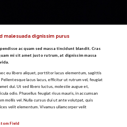
d malesuada dignissim purus
pendisse ac quam sed massa tincidunt blandit. Cras
quam mi sit amet justo rutrum, at dignissim massa
vida.
ec eu libero aliquet, porttitor lacus elementum, sagittis
. Pellentesque lacus lacus, efficitur ut rutrum vel, feugiat
 amet dui. Ut sed libero luctus, molestie augue et,
icula odio. Phasellus feugiat risus mauris, in accumsan
um mollis vel. Nulla cursus dui ut ante volutpat, quis
rices velit elementum. Vivamus ullamcorper velit
tom Field