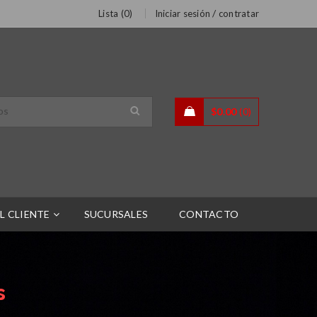
/
Lista (
0
)
Iniciar sesión
contratar
$
0.00
0
L CLIENTE
SUCURSALES
CONTACTO
s