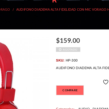
ORAGO
/
AUDIFONO DIADEMA ALTA FIDELIDAD CON MIC VORAGO HP
$
159.00
AGOTADO
SKU:
HP-300
AUDIFONO DIADEMA ALTA FIDE
COMPARE
Categorías:
AUDIO
,
DIADEMA