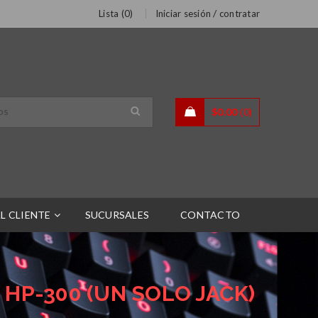
/
Lista (
0
)
Iniciar sesión
contratar
$
0.00
0
L CLIENTE
SUCURSALES
CONTACTO
HP-300 (UN SOLO JACK)