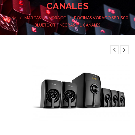
CANALES
Inicio
/
MARCAS
/
VORAGO
/
BOCINAS VORAGO SPB-500
BLUETOOTH NEGRAS 5.1 CANALES