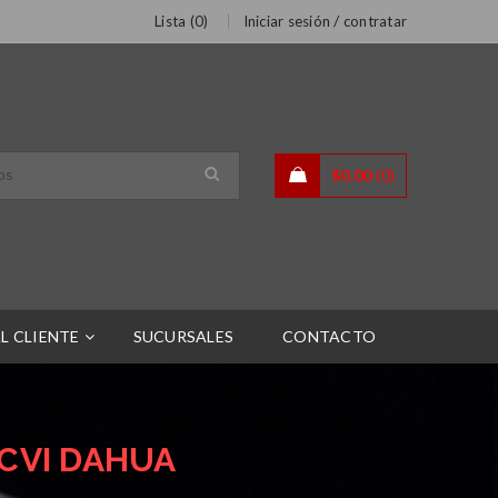
/
Lista (
0
)
Iniciar sesión
contratar
$
0.00
0
L CLIENTE
SUCURSALES
CONTACTO
DCVI DAHUA