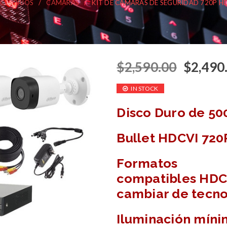
CESORIOS
/
CÁMARAS
/
KIT DE CÁMARAS DE SEGURIDAD 720P H
$
2,590.00
$
2,490
IN STOCK
Disco Duro de 50
Bullet
HDCVI 720
Formatos
compatibles
HDC
cambiar de tecno
Iluminación míni