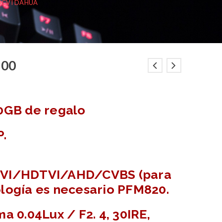
DCVI DAHUA
.00
0GB de regalo
P
.
VI
/HDTVI/AHD/CVBS (para
logía es necesario PFM820.
ma 0.04Lux / F2.
4
, 30IRE,