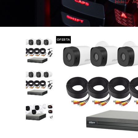
Inicio
/
AC
OFERTA