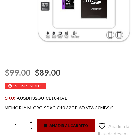
$
99.00
$
89.00
97 DISPONIBLES
SKU:
AUSDH32GUICL10-RA1
MEMORIA MICRO SDXC C10 32GB ADATA 80MBS/S
AÑADIR AL CARRITO
Añadir a la
lista de deseos