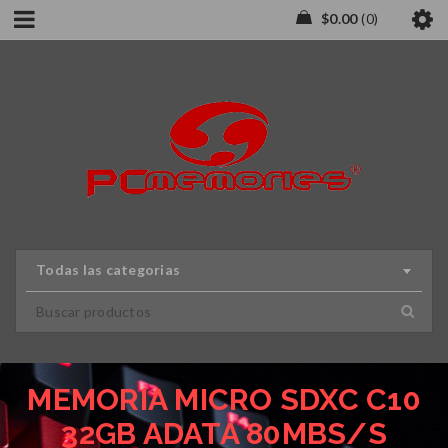
$
0.00
0
Todas las categorias
MEMORIA MICRO SDXC C10
32GB ADATA 80MBS/S