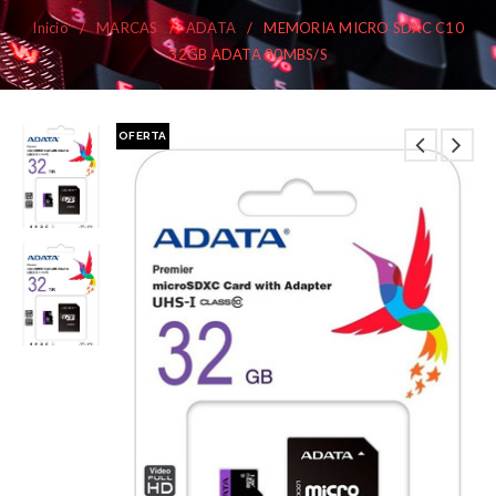
Inicio
/
MARCAS
/
ADATA
/
MEMORIA MICRO SDXC C10
32GB ADATA 80MBS/S
OFERTA