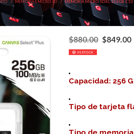
NTO
/
MEMORIAS MICRO SD
/
MEMORIA MICRO SDXC 256GB C10 
$
880.00
$
849.00
IN STOCK
Capacidad: 256 
Tipo de tarjeta f
Tipo de memoria 