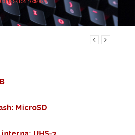
U3 KINGSTON 100MBS/S
GB
lash: MicroSD
interna: UHS-3