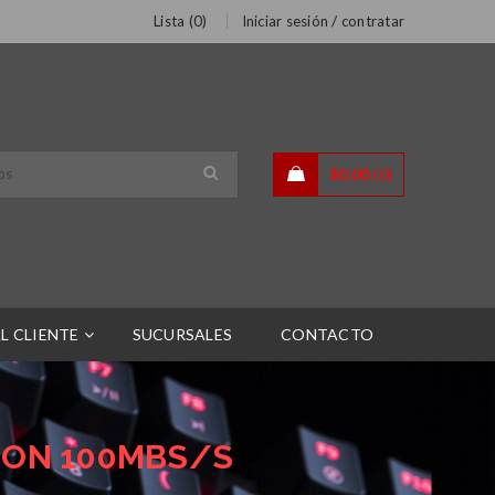
/
Lista (
0
)
Iniciar sesión
contratar
$
0.00
0
L CLIENTE
SUCURSALES
CONTACTO
TON 100MBS/S