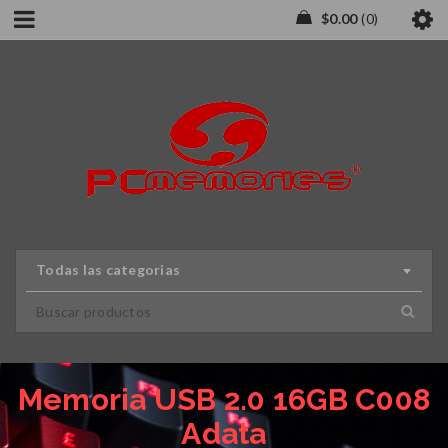
$
0.00
0
Todas las categorias
Memoria USB 2.0 16GB C008
Adata