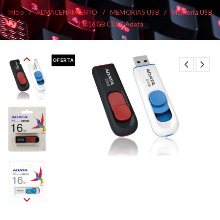
Inicio
/
ALMACENAMIENTO
/
MEMORIAS USB
/
Memoria USB
2.0 16GB C008 Adata
OFERTA