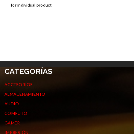
for individual product
CATEGORÍAS
ACCESORIOS
ALMACENAMIENTO
AUDIO
COMPUTO
GAMER
IMPRESIÓN