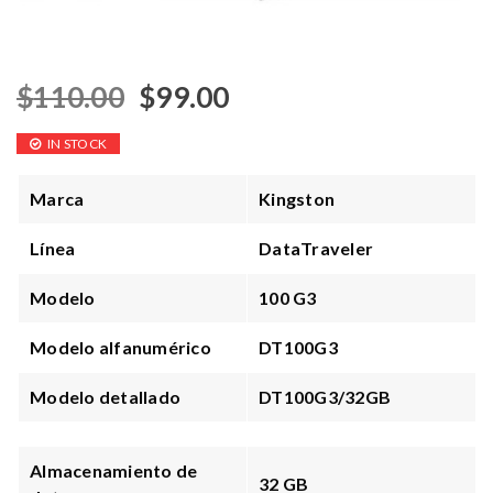
$
110.00
$
99.00
IN STOCK
Marca
Kingston
Línea
DataTraveler
Modelo
100 G3
Modelo alfanumérico
DT100G3
Modelo detallado
DT100G3/32GB
Almacenamiento de
32 GB