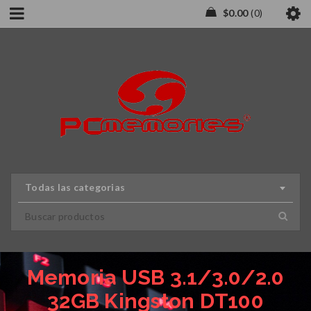
$
0.00
0
Todas las categorias
Memoria USB 3.1/3.0/2.0
32GB Kingston DT100