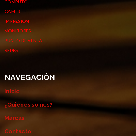
COMPUTO
GAMER
IMPRESIÓN
MONITORES
PUNTO DE VENTA
REDES
NAVEGACIÓN
Inicio
¿Quiénes somos?
Marcas
Contacto