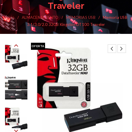
Traveler
Inicio
/
ALMACENAMIENTO
/
MEMORIAS USB
/
Memoria USB
3.1/3.0/2.0 32GB Kingston DT100 Traveler
OFERTA