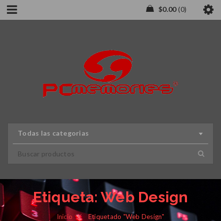
$
0.00
0
Todas las categorias
Etiqueta: Web Design
Inicio
/
Etiquetado "Web Design"