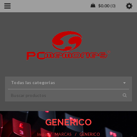
$
0.00
0
Todas las categorias
GENERICO
Inicio
/
MARCAS
/
GENERICO