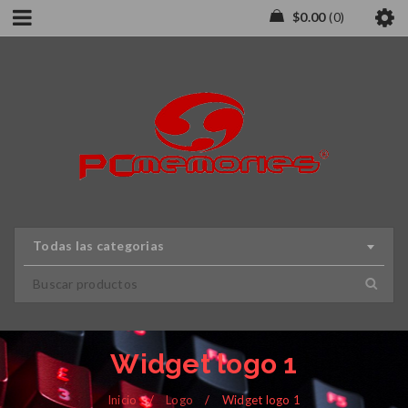
$
0.00
0
Todas las categorias
Widget logo 1
Inicio
/
Logo
/
Widget logo 1