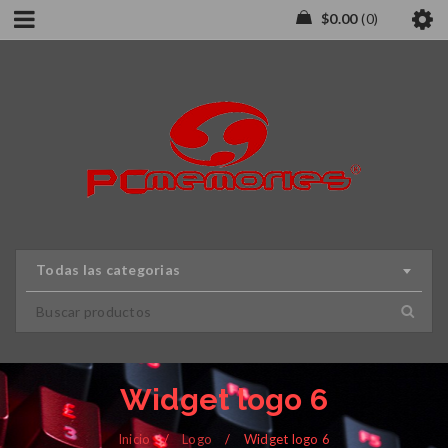
$
0.00
0
Todas las categorias
Widget logo 6
Inicio
/
Logo
/
Widget logo 6