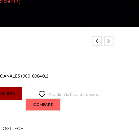
80-000401)
 CANALES (980-000401)
CARRITO
Añadir a la lista de deseos
COMPARE
,
LOGITECH