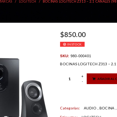
MARCAS
/
LOGITECH
/
BOCINAS LOGITECH Z313 – 2.1 CANALES (9
$
850.00
IN STOCK
SKU:
980-000401
BOCINAS LOGITECH Z313 – 2.1
AÑADIR AL 
Categorías:
AUDIO
,
BOCINA