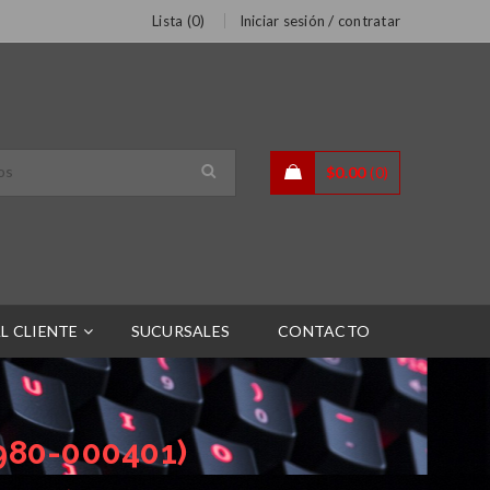
/
Lista (
0
)
Iniciar sesión
contratar
$
0.00
0
L CLIENTE
SUCURSALES
CONTACTO
980-000401)