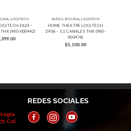
,
,
,
CINA
LOGITECH
AUDIO
BOCINA
LOGITECH
AUD
OGITECH Z623 –
HOME THEATRE LOGITECH
BOCIN
 THX (980-000442)
Z906 – 5.1 CANALES THX (980-
2
000474)
OPTI
,399.00
$
5,100.00
REDES SOCIALES
ología
71 Col.