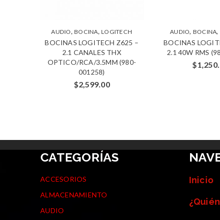
,
,
,
,
TECH
AUDIO
BOCINA
LOGITECH
AUDIO
BOCINA
ITECH
BOCINAS LOGITECH Z625 –
BOCINAS LOGIT
X (980-
2.1 CANALES THX
2.1 40W RMS (9
OPTICO/RCA/3.5MM (980-
$
1,250
001258)
$
2,599.00
CATEGORÍAS
NAV
ACCESORIOS
Inicio
ALMACENAMIENTO
¿Quién
AUDIO