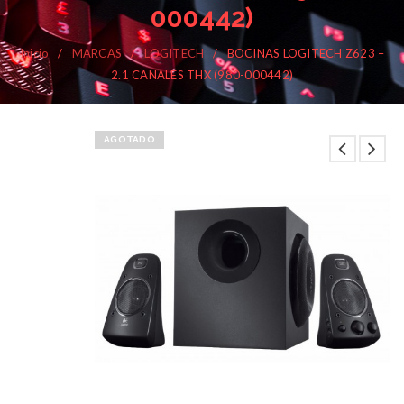
000442)
Inicio
/
MARCAS
/
LOGITECH
/
BOCINAS LOGITECH Z623 –
2.1 CANALES THX (980-000442)
AGOTADO