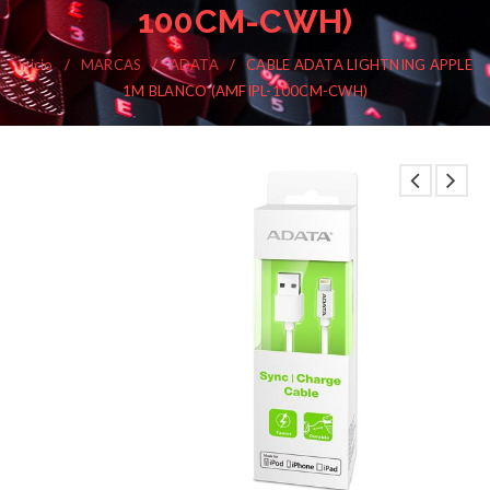
100CM-CWH)
Inicio
/
MARCAS
/
ADATA
/
CABLE ADATA LIGHTNING APPLE
1M BLANCO (AMFIPL-100CM-CWH)