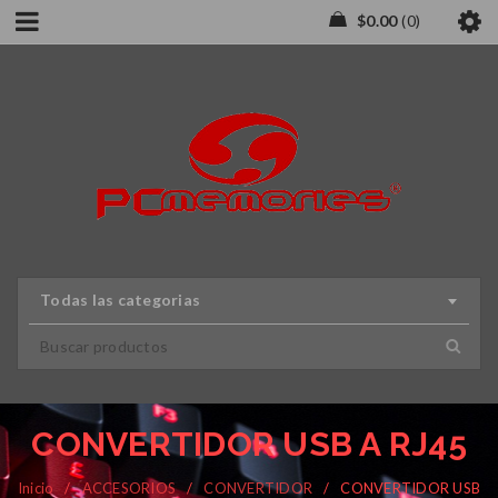
$
0.00
0
Todas las categorias
CONVERTIDOR USB A RJ45
Inicio
/
ACCESORIOS
/
CONVERTIDOR
/
CONVERTIDOR USB