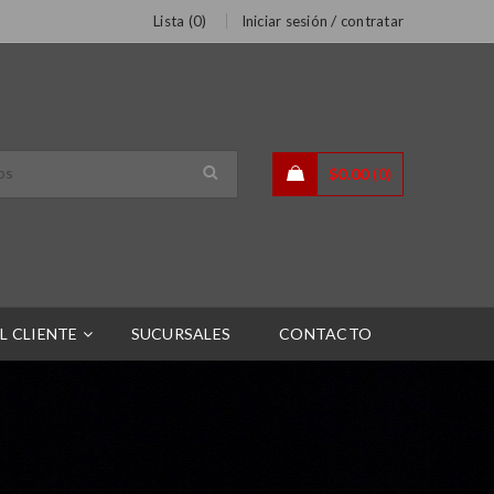
/
Lista (
0
)
Iniciar sesión
contratar
$
0.00
0
L CLIENTE
SUCURSALES
CONTACTO