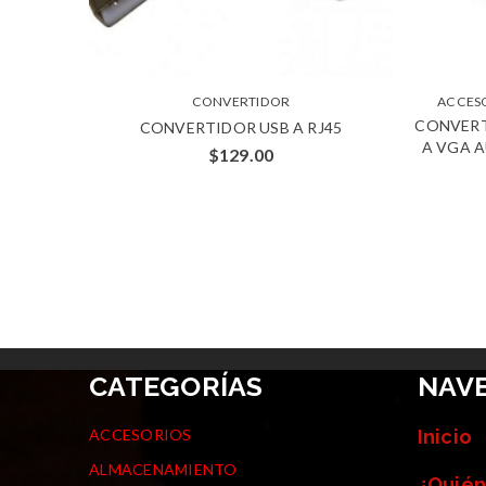
CONVERTIDOR
ACCES
CONVERT
CONVERTIDOR USB A RJ45
A VGA A
$
129.00
CATEGORÍAS
NAV
ACCESORIOS
Inicio
ALMACENAMIENTO
¿Quién