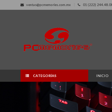
ventas@pcmemories.com.mx
01 (222) 244.48.0
CATEGORÍAS
INICIO