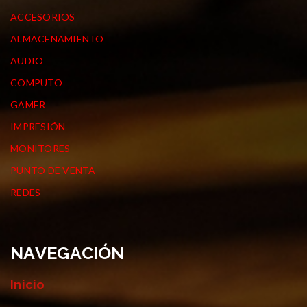
ACCESORIOS
ALMACENAMIENTO
AUDIO
COMPUTO
GAMER
IMPRESIÓN
MONITORES
PUNTO DE VENTA
REDES
NAVEGACIÓN
Inicio