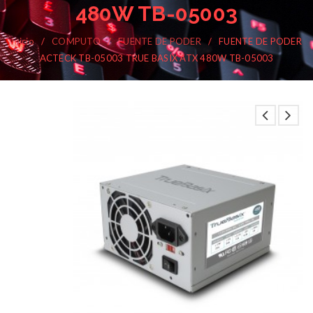
480W TB-05003
Inicio
/
COMPUTO
/
FUENTE DE PODER
/
FUENTE DE PODER
ACTECK TB-05003 TRUE BASIX ATX 480W TB-05003