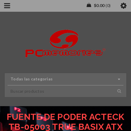
$
0.00
0
Todas las categorias
FUENTE DE PODER ACTECK
TB-05003 TRUE BASIX ATX