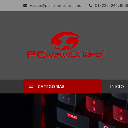
ventas@pcmemories.com.mx
01 (222) 244.48.0
CATEGORÍAS
INICIO