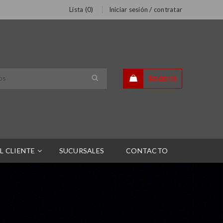
/
Lista (
0
)
Iniciar sesión
contratar
$
0.00
0
L CLIENTE
SUCURSALES
CONTACTO