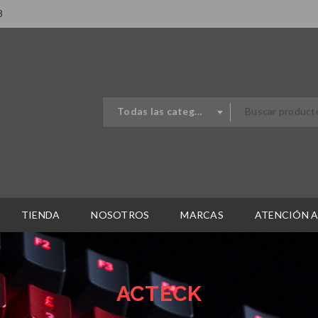
8
Todas las categorias
TIENDA
NOSOTROS
MARCAS
ATENCIÓN A
ACTECK