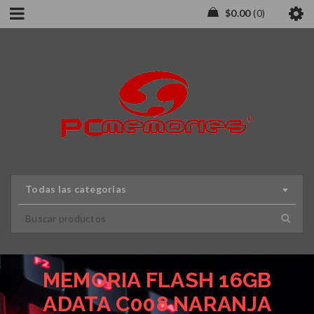
$
0.00
0
Todas las categorias
MEMORIA FLASH 16GB
ADATA C008 NARANJA