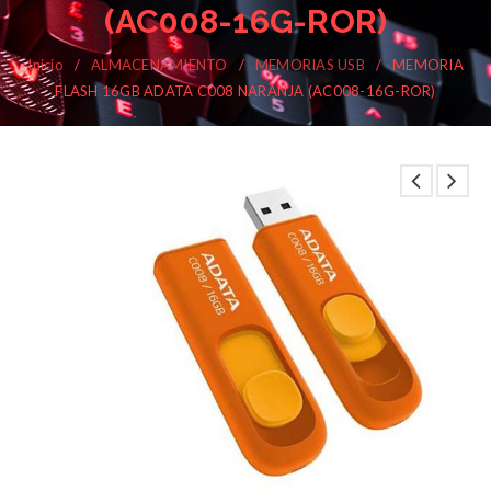
(AC008-16G-ROR)
Inicio
/
ALMACENAMIENTO
/
MEMORIAS USB
/
MEMORIA
FLASH 16GB ADATA C008 NARANJA (AC008-16G-ROR)