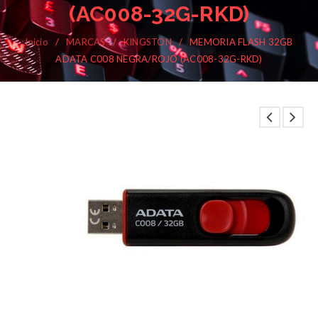
(AC008-32G-RKD)
Inicio
/
MARCAS
/
KINGSTON
/
MEMORIA FLASH 32GB
ADATA C008 NEGRA/ROJO (AC008-32G-RKD)