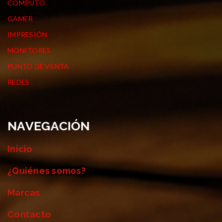
COMPUTO
GAMER
IMPRESIÓN
MONITORES
PUNTO DE VENTA
REDES
NAVEGACIÓN
Inicio
¿Quiénes somos?
Marcas
Contacto