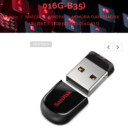
016G-B35)
Inicio
/
MARCAS
/
SANDISK
/
MEMORIA FLASH SANDISK
CRUZER FIT 16GB (SDCZ33-016G-B35)
AGOTADO