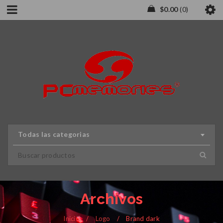
$
0.00
0
Todas las categorias
Archivos
Inicio
/
Logo
/
Brand dark