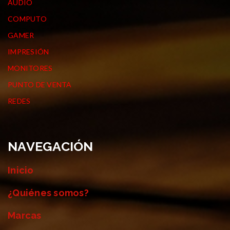
AUDIO
COMPUTO
GAMER
IMPRESIÓN
MONITORES
PUNTO DE VENTA
REDES
NAVEGACIÓN
Inicio
¿Quiénes somos?
Marcas