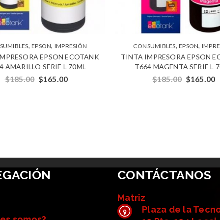
,
,
,
,
SUMIBLES
EPSON
IMPRESIÓN
CONSUMIBLES
EPSON
IMPRE
IMPRESORA EPSON ECOTANK
TINTA IMPRESORA EPSON 
4 AMARILLO SERIE L 70ML
T664 MAGENTA SERIE L 
$
185.00
$
165.00
$
185.00
$
165.00
EGACIÓN
CONTÁCTANOS
Matriz
Plaza de la Tecn
es somos?