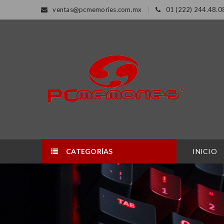
ventas@pcmemories.com.mx
01 (222) 244.48.0
CATEGORÍAS
INICIO