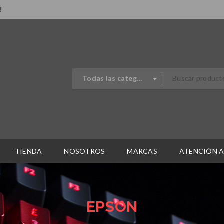
8
Todas las categorias
TIENDA
NOSOTROS
MARCAS
ATENCIÓN A
EPSON