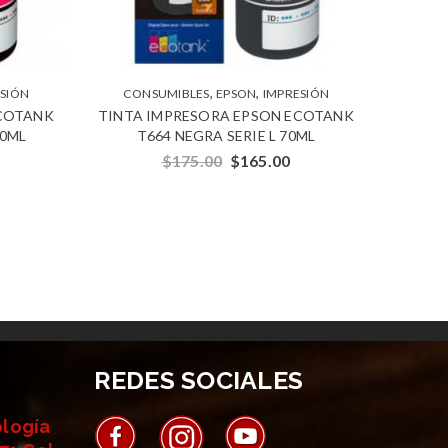
,
,
SIÓN
CONSUMIBLES
EPSON
IMPRESIÓN
ECOTANK
TINTA IMPRESORA EPSON ECOTANK
70ML
T664 NEGRA SERIE L 70ML
$
175.00
$
165.00
REDES SOCIALES
ología