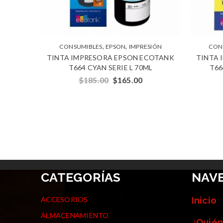
,
,
CONSUMIBLES
EPSON
IMPRESIÓN
CON
TINTA IMPRESORA EPSON ECOTANK
TINTA 
T664 CYAN SERIE L 70ML
T66
$
185.00
$
165.00
CATEGORÍAS
NAV
ACCESORIOS
Inicio
ALMACENAMIENTO
¿Quién