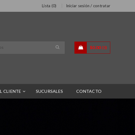
/
Lista (
0
)
Iniciar sesión
contratar
$
0.00
0
L CLIENTE
SUCURSALES
CONTACTO