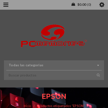
$
0.00
0
Todas las categorias
EPSON
Inicio
/
Productos etiquetados “EPSON”