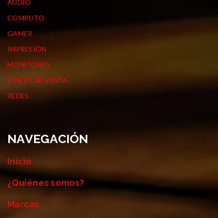
AUDIO
COMPUTO
GAMER
IMPRESIÓN
MONITORES
PUNTO DE VENTA
REDES
NAVEGACIÓN
Inicio
¿Quiénes somos?
Marcas